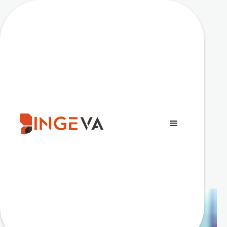
Actualité
March
Ingeva participe au
déploiement de
bornes de recharge
électrique