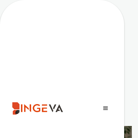
Projet
July
Régénération des
lignes RER :
l'expertise BIM
d'INGEVA au service
de la coordination