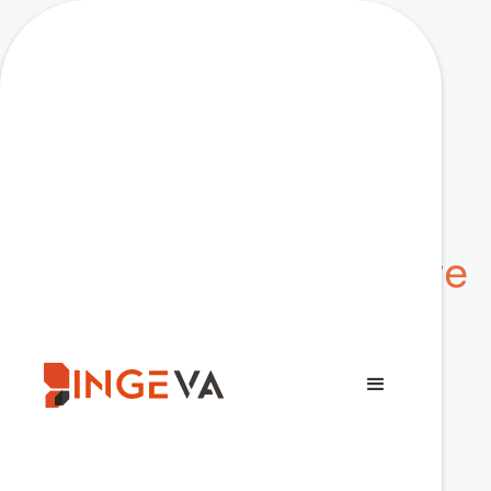
Projet
April
Moderniser le
ferroviaire, construire
la mobilité durable :
INGEVA & GCF, un
partenariat au cœur
du terrain