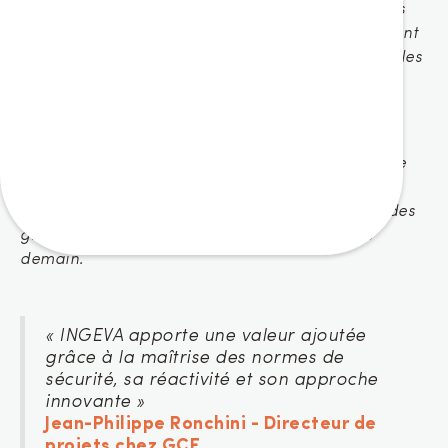
Comment garantir des infrastructures ferroviaires
sûres, efficaces et durables dans un environnement
contraint ? C’est le défi que relèvent chaque jour les
équipes d’INGEVA aux côtés de GCF – Generale
Costruzioni Ferroviarie, acteur majeur de la
rénovation des voies ferrées en Europe.
Nous avons eu le plaisir de recevoir Jean-Philippe
Ronchini, Directeur de projets chez GCF, pour un
échange riche autour de notre collaboration et des
grands chantiers qui façonnent la mobilité de
demain.
« INGEVA apporte une valeur ajoutée
grâce à la maîtrise des normes de
sécurité, sa réactivité et son approche
innovante »
Jean-Philippe Ronchini - Directeur de
projets chez GCF